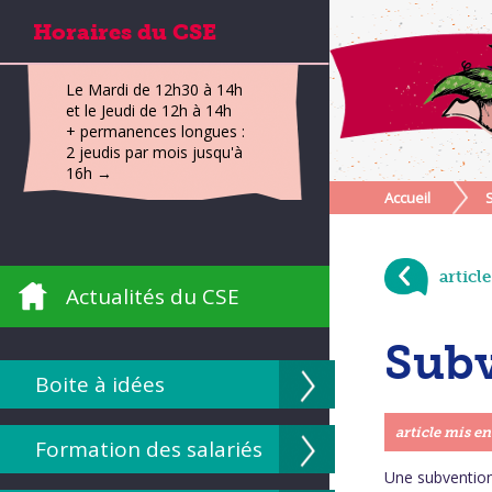
Horaires du CSE
Le Mardi de 12h30 à 14h
et le Jeudi de 12h à 14h
+ permanences longues :
2 jeudis par mois jusqu'à
16h →
Accueil
articl
Actualités du CSE
Subv
Boite à idées
article mis en
Formation des salariés
Une subvention