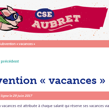
Subvention « vacances »
e précédent
ention « vacances »
 ligne le
29 juin 2017
 vacances est attribuée à chaque salarié qui réserve ses vacances via