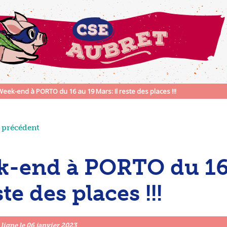
Week-end à PORTO du 16 au 19 Mars: Il reste des places !!!
e précédent
-end à PORTO du 16 
ste des places !!!
 ligne le
06 janvier 2023