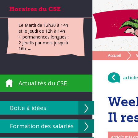
Horaires du CSE
Le Mardi de 12h30 à 14h
et le Jeudi de 12h à 14h
+ permanences longues :
2 jeudis par mois jusqu'à
16h →
Accueil
articl
Actualités du CSE
Week
Boite à idées
Il re
Formation des salariés
article mis en