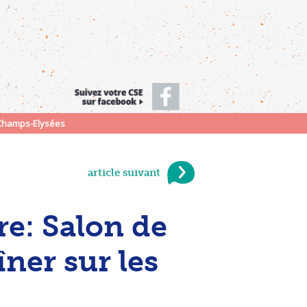
s Champs-Elysées
article suivant
e: Salon de
îner sur les