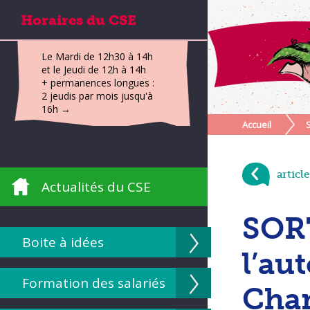
Horaires du CSE
Le Mardi de 12h30 à 14h
et le Jeudi de 12h à 14h
+ permanences longues :
2 jeudis par mois jusqu'à
16h →
Accueil
articl
Actualités du CSE
SORT
Boite à idées
l’au
Formation des salariés
Cha