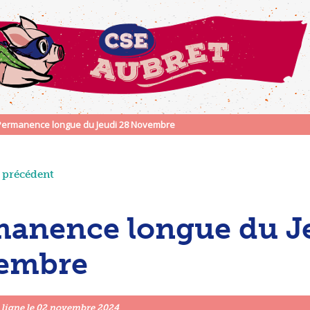
Permanence longue du Jeudi 28 Novembre
e précédent
anence longue du J
embre
 ligne le
02 novembre 2024