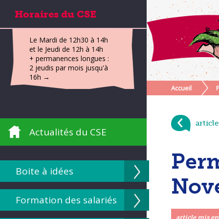
Horaires du CSE
Le Mardi de 12h30 à 14h
et le Jeudi de 12h à 14h
+ permanences longues :
2 jeudis par mois jusqu'à
16h →
Accueil
articl
Actualités du CSE
Perm
Boite à idées
Nov
Formation des salariés
article mis en