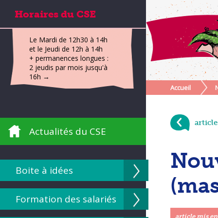
Horaires du CSE
Le Mardi de 12h30 à 14h
et le Jeudi de 12h à 14h
+ permanences longues :
2 jeudis par mois jusqu'à
16h →
Accueil
articl
Actualités du CSE
Nouv
Boite à idées
(mas
Formation des salariés
article mis en