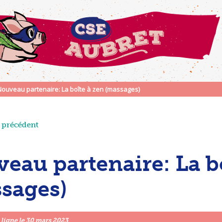
Nouveau partenaire: La boîte à zen (massages)
e précédent
eau partenaire: La b
sages)
 ligne le
30 mars 2023