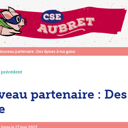
Nouveau partenaire : Des épices à ma guise
e précédent
eau partenaire : Des
e
 ligne le
17 mai 2023