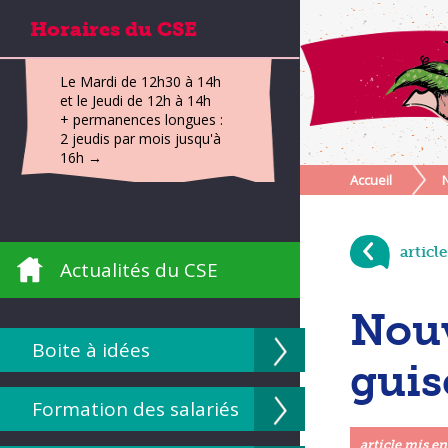
Horaires du CSE
Le Mardi de 12h30 à 14h
et le Jeudi de 12h à 14h
+ permanences longues :
2 jeudis par mois jusqu'à
16h →
Accueil
articl
Actualités du CSE
Nouv
Boite à idées
guis
Formation des salariés
article mis en