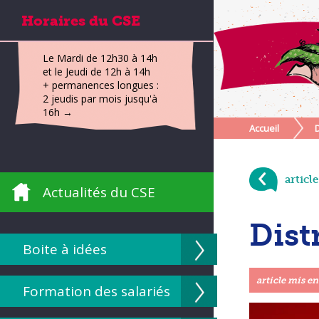
Horaires du CSE
Le Mardi de 12h30 à 14h
et le Jeudi de 12h à 14h
+ permanences longues :
2 jeudis par mois jusqu'à
16h →
Accueil
D
articl
Actualités du CSE
Dist
Boite à idées
article mis en
Formation des salariés