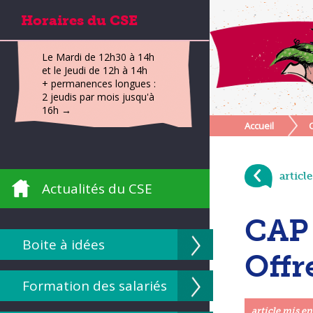
Horaires du CSE
Le Mardi de 12h30 à 14h
et le Jeudi de 12h à 14h
+ permanences longues :
2 jeudis par mois jusqu'à
16h →
Accueil
articl
Actualités du CSE
CAP 
Boite à idées
Offr
Formation des salariés
article mis en