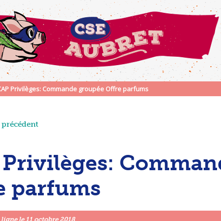
CAP Privilèges: Commande groupée Offre parfums
e précédent
Privilèges: Comman
e parfums
 ligne le
11 octobre 2018