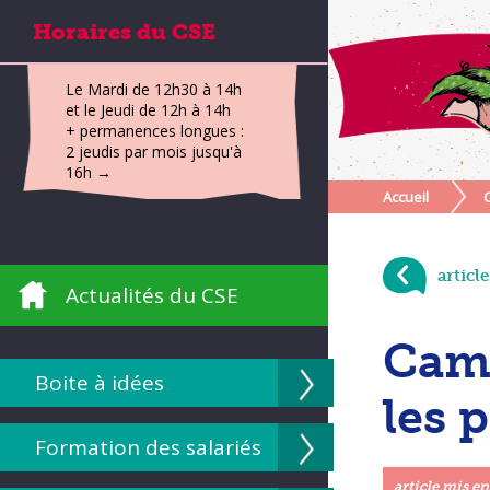
Horaires du CSE
Le Mardi de 12h30 à 14h
et le Jeudi de 12h à 14h
+ permanences longues :
2 jeudis par mois jusqu'à
16h →
Accueil
articl
Actualités du CSE
Camp
Boite à idées
les 
Formation des salariés
article mis en