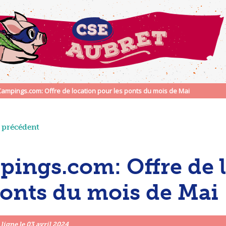
Campings.com: Offre de location pour les ponts du mois de Mai
e précédent
ings.com: Offre de 
ponts du mois de Mai
 ligne le
03 avril 2024